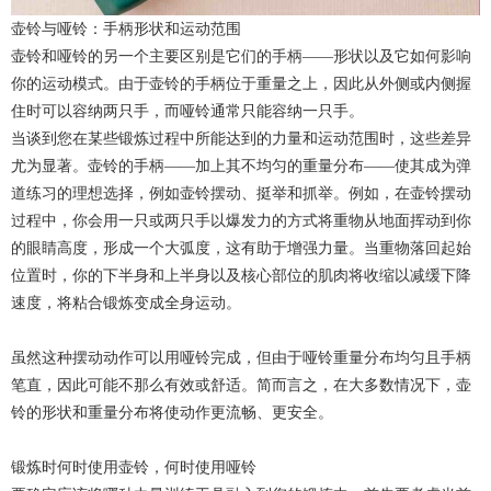
壶铃与哑铃：手柄形状和运动范围
壶铃和哑铃的另一个主要区别是它们的手柄——形状以及它如何影响
你的运动模式。由于壶铃的手柄位于重量之上，因此从外侧或内侧握
住时可以容纳两只手，而哑铃通常只能容纳一只手。
当谈到您在某些锻炼过程中所能达到的力量和运动范围时，这些差异
尤为显著。壶铃的手柄——加上其不均匀的重量分布——使其成为弹
道练习的理想选择，例如壶铃摆动、挺举和抓举。例如，在壶铃摆动
过程中，你会用一只或两只手以爆发力的方式将重物从地面挥动到你
的眼睛高度，形成一个大弧度，这有助于增强力量。当重物落回起始
位置时，你的下半身和上半身以及核心部位的肌肉将收缩以减缓下降
速度，将粘合锻炼变成全身运动。
虽然这种摆动动作可以用哑铃完成，但由于哑铃重量分布均匀且手柄
笔直，因此可能不那么有效或舒适。简而言之，在大多数情况下，壶
铃的形状和重量分布将使动作更流畅、更安全。
锻炼时何时使用壶铃，何时使用哑铃