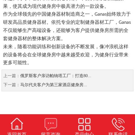
果，使其成为现代健身房中极具潜力的一款设备。
作为全球领先的中国健身器材制造商之一，
始终致力于
Ganas
研发高品质健身器材。依托专业的定制健身器材工厂，
Ganas
不仅能够生产高端设备，还能够为客户提供健身房所需的全
套健身器材的整体解决方案。
未来，随着功能训练和创新设备的不断发展，像
这样
冲浪机
的设备将会在全球健身房中越来越受欢迎，为健身行业带来
更多可能性。
上一篇：
俄罗斯客户亲访帕纳塔工厂：打造80...
下一篇：
马尔代夫客户为第三家酒店健身房...
返回首页
留言咨询
产品中心
联系电话