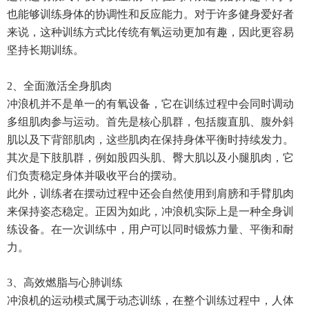
也能够训练身体的协调性和反应能力。对于许多健身爱好者
来说，这种训练方式比传统有氧运动更加有趣，因此更容易
坚持长期训练。
2
、全面激活全身肌肉
冲浪机并不是单一的有氧设备，它在训练过程中会同时调动
多组肌肉参与运动。首先是核心肌群，包括腹直肌、腹外斜
肌以及下背部肌肉，这些肌肉在保持身体平衡时持续发力。
其次是下肢肌群，例如股四头肌、臀大肌以及小腿肌肉，它
们负责稳定身体并吸收平台的摆动。
此外，训练者在摆动过程中还会自然使用到肩膀和手臂肌肉
来保持姿态稳定。正因为如此，冲浪机实际上是一种全身训
练设备。在一次训练中，用户可以同时锻炼力量、平衡和耐
力。
3
、高效燃脂与心肺训练
冲浪机的运动模式属于动态训练，在整个训练过程中，人体