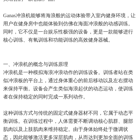
Ganas
冲浪机能够将海浪般的运动体验带入室内健身环境，让
用户在健身房中也能体验到仿佛在海面冲浪般的动感训练。
同时，它不仅是一台娱乐性极强的设备，更是一款能够进行
核心训练、有氧训练和功能训练的高效健身器械。
一、冲浪机的概念与训练原理
冲浪机是一种模拟海浪冲浪动作的训练设备。训练者站在类
似冲浪板的平台上，通过身体重心的前后移动以及左右摆动
来保持平衡。设备会产生类似海浪起伏的动态运动，使训练
者在保持稳定的同时完成一系列动作。
这种训练方式与传统的固定式健身器材不同，它属于动态平
衡训练。在训练过程中，人体需要不断调动核心肌群、腿部
肌肉以及上肢肌肉来维持稳定。由于身体始终处于微调状
态，因此能够激活更多深层肌肉，从而达到更加全面的训练