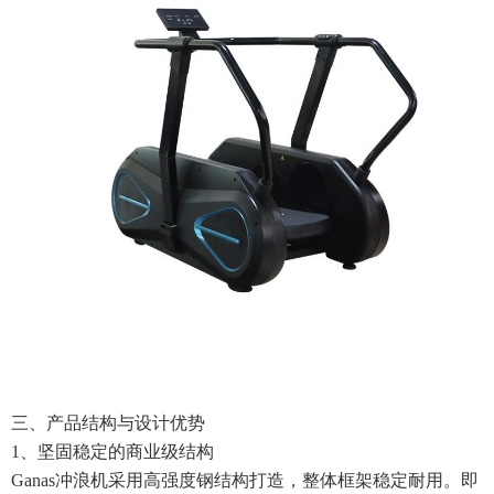
三、产品结构与设计优势
1
、坚固稳定的商业级结构
Ganas
冲浪机采用高强度钢结构打造，整体框架稳定耐用。即