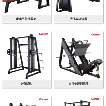
豪华平卧推举架
大飞鸟训练器
史密斯机
45度倒蹬训练器