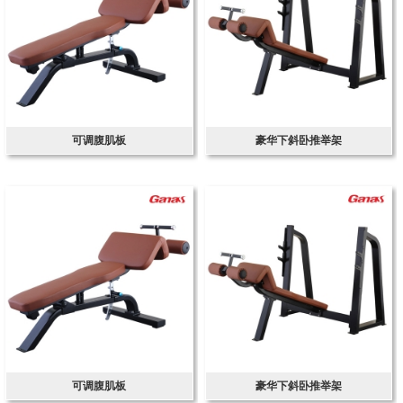
可调腹肌板
豪华下斜卧推举架
可调腹肌板
豪华下斜卧推举架