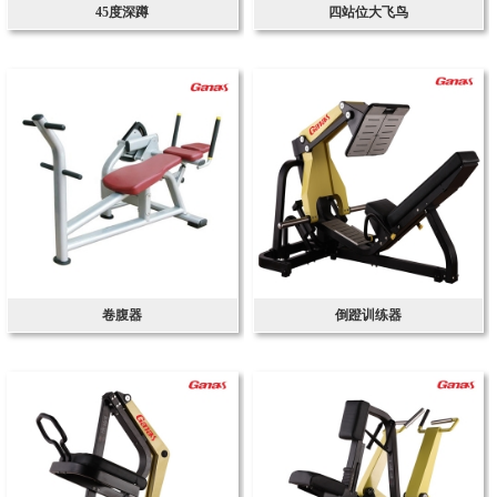
45度深蹲
四站位大飞鸟
卷腹器
倒蹬训练器