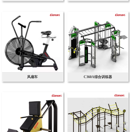
风扇车
C360A综合训练器