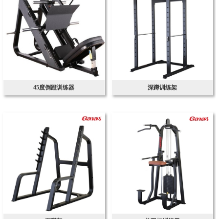
45度倒蹬训练器
深蹲训练架