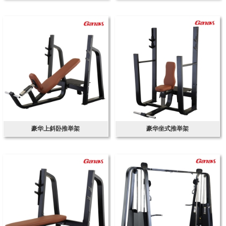
豪华上斜卧推举架
豪华坐式推举架