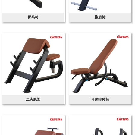
罗马椅
推肩椅
二头肌架
可调哑铃椅