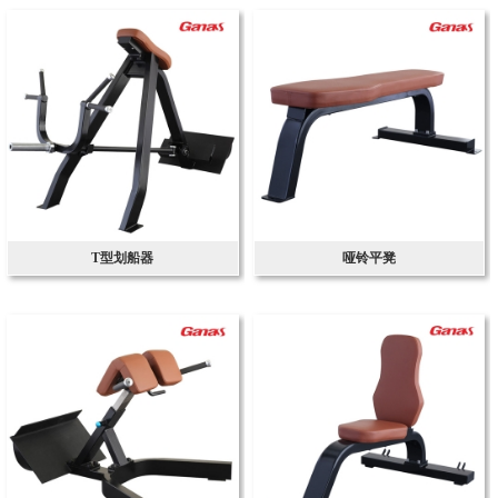
T型划船器
哑铃平凳