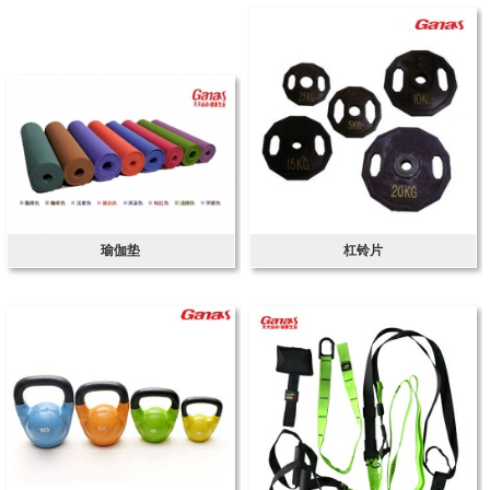
瑜伽垫
杠铃片