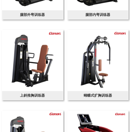
腿部外弯训练器
腿部内弯训练器
上斜推胸训练器
蝴蝶式扩胸训练器