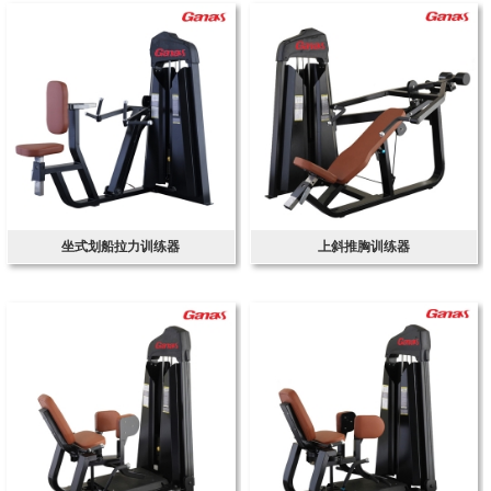
坐式划船拉力训练器
上斜推胸训练器