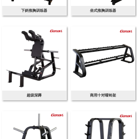
下斜推胸训练器
坐式推胸训练器
超级深蹲
商用十对哑铃架