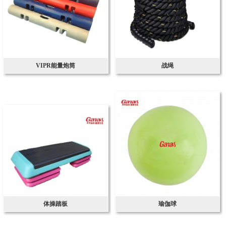
VIPR能量炮筒
战绳
体操踏板
瑜伽球