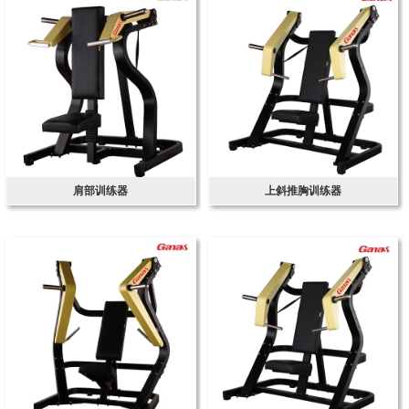
肩部训练器
上斜推胸训练器