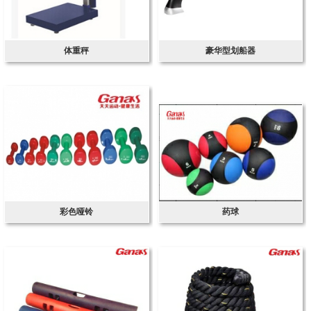
体重秤
豪华型划船器
彩色哑铃
药球