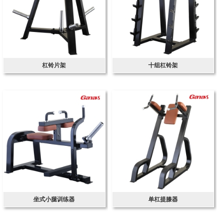
杠铃片架
十组杠铃架
坐式小腿训练器
单杠提膝器