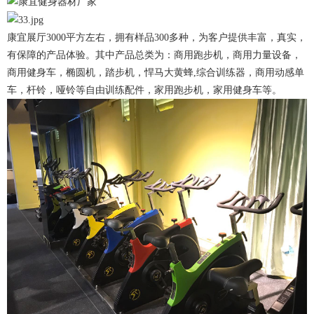
康宜展厅3000平方左右，拥有样品300多种，为客户提供丰富，真实，
有保障的产品体验。其中产品总类为：商用跑步机，商用力量设备，
商用健身车，椭圆机，踏步机，悍马大黄蜂,综合训练器，商用动感单
车，杆铃，哑铃等自由训练配件，家用跑步机，家用健身车等。